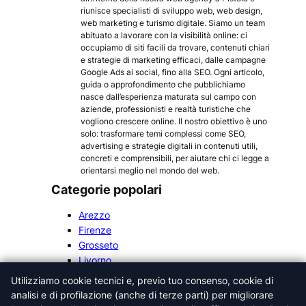
riunisce specialisti di sviluppo web, web design,
web marketing e turismo digitale. Siamo un team
abituato a lavorare con la visibilità online: ci
occupiamo di siti facili da trovare, contenuti chiari
e strategie di marketing efficaci, dalle campagne
Google Ads ai social, fino alla SEO. Ogni articolo,
guida o approfondimento che pubblichiamo
nasce dall’esperienza maturata sul campo con
aziende, professionisti e realtà turistiche che
vogliono crescere online. Il nostro obiettivo è uno
solo: trasformare temi complessi come SEO,
advertising e strategie digitali in contenuti utili,
concreti e comprensibili, per aiutare chi ci legge a
orientarsi meglio nel mondo del web.
Categorie popolari
Arezzo
Firenze
Grosseto
Livorno
Lucca
Utilizziamo cookie tecnici e, previo tuo consenso, cookie di
Massa-Carrara
analisi e di profilazione (anche di terze parti) per migliorare
Pisa