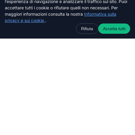
l'esperienza di navigazione e analizzare il traffico sul sito. Puoi
Pistoia
accettare tutti i cookie o rifiutare quelli non necessari. Per
Prato
maggiori informazioni consulta la nostra
Informativa sulla
Siena
privacy e sui cookie
.
Rifiuta
Accetta tutti
Cerca nel sito web
C
e
r
c
a