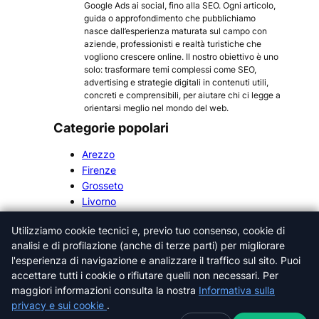
Google Ads ai social, fino alla SEO. Ogni articolo,
guida o approfondimento che pubblichiamo
nasce dall’esperienza maturata sul campo con
aziende, professionisti e realtà turistiche che
vogliono crescere online. Il nostro obiettivo è uno
solo: trasformare temi complessi come SEO,
advertising e strategie digitali in contenuti utili,
concreti e comprensibili, per aiutare chi ci legge a
orientarsi meglio nel mondo del web.
Categorie popolari
Arezzo
Firenze
Grosseto
Livorno
Lucca
Utilizziamo cookie tecnici e, previo tuo consenso, cookie di
Massa-Carrara
analisi e di profilazione (anche di terze parti) per migliorare
Pisa
l'esperienza di navigazione e analizzare il traffico sul sito. Puoi
Pistoia
accettare tutti i cookie o rifiutare quelli non necessari. Per
Prato
maggiori informazioni consulta la nostra
Informativa sulla
Siena
privacy e sui cookie
.