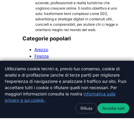
aziende, professionisti e realtà turistiche che
vogliono crescere online. Il nostro obiettivo è uno
solo: trasformare temi complessi come SEO,
advertising e strategie digitali in contenuti utili,
concreti e comprensibili, per aiutare chi ci legge a
orientarsi meglio nel mondo del web.
Categorie popolari
Arezzo
Firenze
Grosseto
Utilizziamo cookie tecnici e, previo tuo consenso, cookie di
Livorno
analisi e di profilazione (anche di terze parti) per migliorare
Lucca
l'esperienza di navigazione e analizzare il traffico sul sito. Puoi
Massa-Carrara
accettare tutti i cookie o rifiutare quelli non necessari. Per
Pisa
maggiori informazioni consulta la nostra
Informativa sulla
Pistoia
privacy e sui cookie
.
Prato
Rifiuta
Accetta tutti
Siena