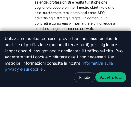
aziende, professionisti e realtà turistiche che
vogliono crescere online. Il nostro obiettivo è uno
solo: trasformare temi complessi come SEO,
advertising e strategie digitali in contenuti utili,
concreti e comprensibili, per aiutare chi ci legge a
orientarsi meglio nel mondo del web.
Categorie popolari
Utilizziamo cookie tecnici e, previo tuo consenso, cookie di
analisi e di profilazione (anche di terze parti) per migliorare
Arezzo
l'esperienza di navigazione e analizzare il traffico sul sito. Puoi
Firenze
accettare tutti i cookie o rifiutare quelli non necessari. Per
Grosseto
maggiori informazioni consulta la nostra
Informativa sulla
Livorno
privacy e sui cookie
.
Lucca
Rifiuta
Accetta tutti
Massa-Carrara
Pisa
Pistoia
Prato
Siena