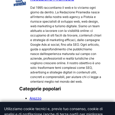
Dal 1995 raccontiamo il web e lo viviamo ogni
giorno da dentro. La Redazione Piramedia nasce
all’interno della nostra web agency a Pistoia e
riunisce specialisti di sviluppo web, web design,
web marketing e turismo digitale. Siamo un team
abituato a lavorare con la visibilità online: ci
occupiamo di siti facili da trovare, contenuti chiari
e strategie di marketing efficaci, dalle campagne
Google Ads ai social, fino alla SEO. Ogni articolo,
guida o approfondimento che pubblichiamo
nasce dall’esperienza maturata sul campo con
aziende, professionisti e realtà turistiche che
vogliono crescere online. Il nostro obiettivo è uno
solo: trasformare temi complessi come SEO,
advertising e strategie digitali in contenuti utili,
concreti e comprensibili, per aiutare chi ci legge a
orientarsi meglio nel mondo del web.
Categorie popolari
Arezzo
Firenze
Utilizziamo cookie tecnici e, previo tuo consenso, cookie di
Grosseto
analisi e di profilazione (anche di terze parti) per migliorare