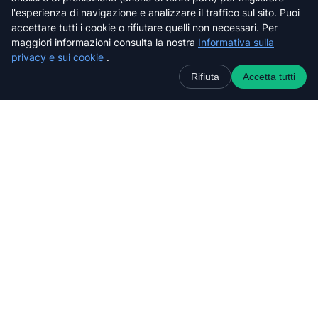
Livorno
l'esperienza di navigazione e analizzare il traffico sul sito. Puoi
Lucca
accettare tutti i cookie o rifiutare quelli non necessari. Per
Massa-Carrara
maggiori informazioni consulta la nostra
Informativa sulla
Pisa
privacy e sui cookie
.
Pistoia
Rifiuta
Accetta tutti
Prato
Siena
Cerca nel sito web
C
e
r
c
a