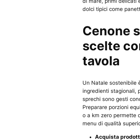
di mare, primi delicati
dolci tipici come panet
Cenone s
scelte co
tavola
Un Natale sostenibile è
ingredienti stagionali, p
sprechi sono gesti conc
Preparare porzioni equil
o a km zero permette di
menu di qualità superi
Acquista prodotti