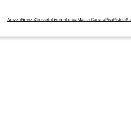
Arezzo
Firenze
Grosseto
Livorno
Lucca
Massa Carrara
Pisa
Pistoia
Pr