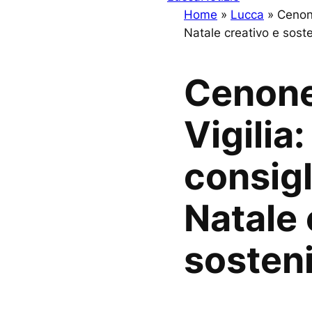
Home
»
Lucca
»
Cenone
Natale creativo e soste
Cenone
Vigilia:
consigl
Natale 
sosteni