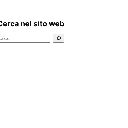
Cerca nel sito web
C