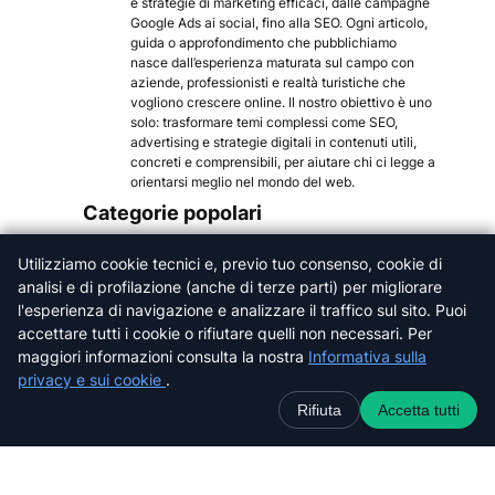
e strategie di marketing efficaci, dalle campagne
Google Ads ai social, fino alla SEO. Ogni articolo,
guida o approfondimento che pubblichiamo
nasce dall’esperienza maturata sul campo con
aziende, professionisti e realtà turistiche che
vogliono crescere online. Il nostro obiettivo è uno
solo: trasformare temi complessi come SEO,
advertising e strategie digitali in contenuti utili,
concreti e comprensibili, per aiutare chi ci legge a
orientarsi meglio nel mondo del web.
Categorie popolari
Arezzo
Utilizziamo cookie tecnici e, previo tuo consenso, cookie di
Firenze
analisi e di profilazione (anche di terze parti) per migliorare
Grosseto
l'esperienza di navigazione e analizzare il traffico sul sito. Puoi
Livorno
accettare tutti i cookie o rifiutare quelli non necessari. Per
Lucca
maggiori informazioni consulta la nostra
Informativa sulla
Massa-Carrara
privacy e sui cookie
.
Pisa
Rifiuta
Accetta tutti
Pistoia
Prato
Siena