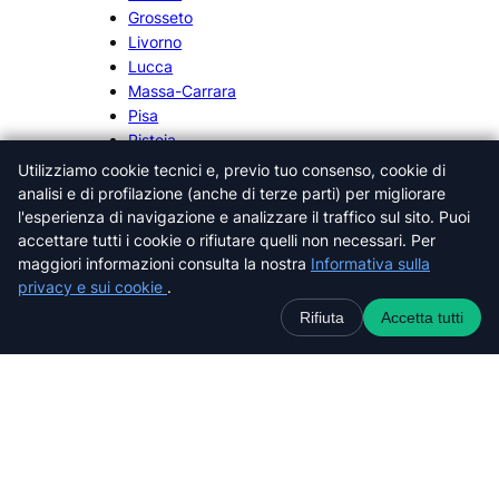
Grosseto
Livorno
Lucca
Massa-Carrara
Pisa
Pistoia
Prato
Utilizziamo cookie tecnici e, previo tuo consenso, cookie di
Siena
analisi e di profilazione (anche di terze parti) per migliorare
l'esperienza di navigazione e analizzare il traffico sul sito. Puoi
accettare tutti i cookie o rifiutare quelli non necessari. Per
maggiori informazioni consulta la nostra
Informativa sulla
privacy e sui cookie
.
Cerca nel sito web
Rifiuta
Accetta tutti
C
e
r
c
a