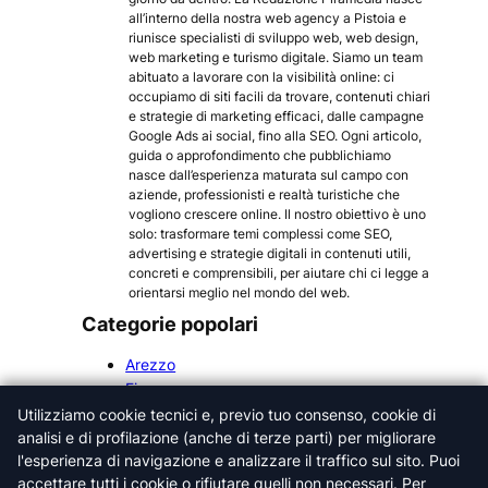
all’interno della nostra web agency a Pistoia e
riunisce specialisti di sviluppo web, web design,
web marketing e turismo digitale. Siamo un team
abituato a lavorare con la visibilità online: ci
occupiamo di siti facili da trovare, contenuti chiari
e strategie di marketing efficaci, dalle campagne
Google Ads ai social, fino alla SEO. Ogni articolo,
guida o approfondimento che pubblichiamo
nasce dall’esperienza maturata sul campo con
aziende, professionisti e realtà turistiche che
vogliono crescere online. Il nostro obiettivo è uno
solo: trasformare temi complessi come SEO,
advertising e strategie digitali in contenuti utili,
concreti e comprensibili, per aiutare chi ci legge a
orientarsi meglio nel mondo del web.
Categorie popolari
Arezzo
Firenze
Grosseto
Utilizziamo cookie tecnici e, previo tuo consenso, cookie di
Livorno
analisi e di profilazione (anche di terze parti) per migliorare
Lucca
l'esperienza di navigazione e analizzare il traffico sul sito. Puoi
accettare tutti i cookie o rifiutare quelli non necessari. Per
Massa-Carrara