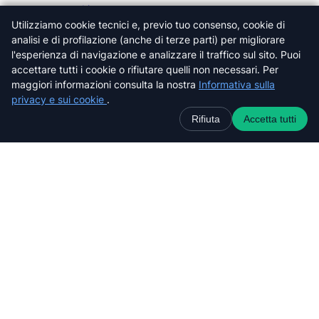
Livorno
Utilizziamo cookie tecnici e, previo tuo consenso, cookie di
Lucca
analisi e di profilazione (anche di terze parti) per migliorare
Massa-Carrara
l'esperienza di navigazione e analizzare il traffico sul sito. Puoi
Pisa
accettare tutti i cookie o rifiutare quelli non necessari. Per
Pistoia
maggiori informazioni consulta la nostra
Informativa sulla
Prato
privacy e sui cookie
.
Siena
Rifiuta
Accetta tutti
Cerca nel sito web
C
e
r
c
a