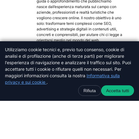
guida o approfondimento che pubblichiamo
nasce dall’esperienza maturata sul campo con
aziende, professionisti e realtà turistiche che
vogliono crescere online. Il nostro obiettivo è uno
solo: trasformare temi complessi come SEO,
advertising e strategie digitali in contenuti utili,
concreti e comprensibili, per aiutare chi ci legge a
orientarsi meglio nel mondo del web.
Categorie popolari
Utilizziamo cookie tecnici e, previo tuo consenso, cookie di
analisi e di profilazione (anche di terze parti) per migliorare
Arezzo
l'esperienza di navigazione e analizzare il traffico sul sito. Puoi
Firenze
accettare tutti i cookie o rifiutare quelli non necessari. Per
Grosseto
maggiori informazioni consulta la nostra
Informativa sulla
Livorno
privacy e sui cookie
.
Lucca
Rifiuta
Accetta tutti
Massa-Carrara
Pisa
Pistoia
Prato
Siena