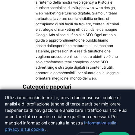
all’interno della nostra web agency a Pistoia e
riunisce specialisti di sviluppo web, web design,
web marketing e turismo digitale. Siamo un team
abituato a lavorare con la visibilità online: ci
occupiamo di siti facili da trovare, contenuti chiari
e strategie di marketing efficaci, dalle campagne
Google Ads ai social, fino alla SEO. Ogni articolo,
guida o approfondimento che pubblichiamo
nasce dall’esperienza maturata sul campo con
aziende, professionisti e realtà turistiche che
vogliono crescere online. Il nostro obiettivo è uno
solo: trasformare temi complessi come SEO,
advertising e strategie digitali in contenuti utili,
concreti e comprensibili, per aiutare chi ci legge a
orientarsi meglio nel mondo del web.
Categorie popolari
Utilizziamo cookie tecnici e, previo tuo consenso, cookie di
Arezzo
analisi e di profilazione (anche di terze parti) per migliorare
Firenze
l'esperienza di navigazione e analizzare il traffico sul sito. Puoi
Grosseto
accettare tutti i cookie o rifiutare quelli non necessari. Per
Livorno
maggiori informazioni consulta la nostra
Informativa sulla
Lucca
privacy e sui cookie
.
Massa-Carrara