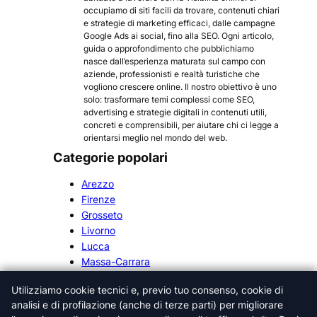
occupiamo di siti facili da trovare, contenuti chiari
e strategie di marketing efficaci, dalle campagne
Google Ads ai social, fino alla SEO. Ogni articolo,
guida o approfondimento che pubblichiamo
nasce dall’esperienza maturata sul campo con
aziende, professionisti e realtà turistiche che
vogliono crescere online. Il nostro obiettivo è uno
solo: trasformare temi complessi come SEO,
advertising e strategie digitali in contenuti utili,
concreti e comprensibili, per aiutare chi ci legge a
orientarsi meglio nel mondo del web.
Categorie popolari
Arezzo
Firenze
Grosseto
Livorno
Lucca
Massa-Carrara
Pisa
Utilizziamo cookie tecnici e, previo tuo consenso, cookie di
Pistoia
analisi e di profilazione (anche di terze parti) per migliorare
Prato