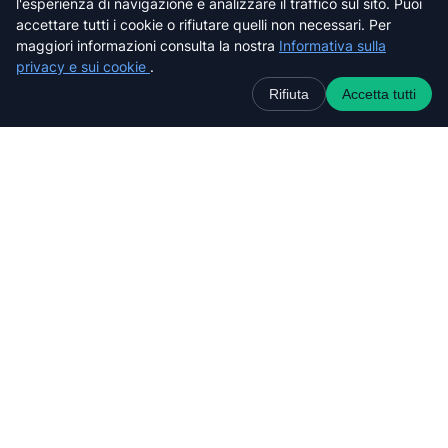
l'esperienza di navigazione e analizzare il traffico sul sito. Puoi
Siena
accettare tutti i cookie o rifiutare quelli non necessari. Per
maggiori informazioni consulta la nostra
Informativa sulla
privacy e sui cookie
.
Rifiuta
Accetta tutti
Cerca nel sito web
C
e
r
c
a