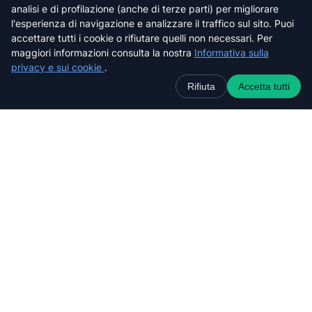
analisi e di profilazione (anche di terze parti) per migliorare
Prato
l'esperienza di navigazione e analizzare il traffico sul sito. Puoi
Siena
accettare tutti i cookie o rifiutare quelli non necessari. Per
maggiori informazioni consulta la nostra
Informativa sulla
privacy e sui cookie
.
Rifiuta
Accetta tutti
Cerca nel sito web
C
e
r
c
a