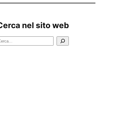
Cerca nel sito web
C