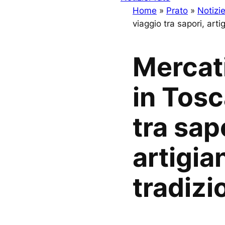
Home
»
Prato
»
Notizi
viaggio tra sapori, arti
Mercati
in Tosc
tra sap
artigia
tradizi