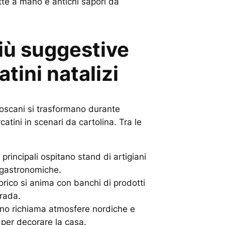
tte a mano e antichi sapori da
più suggestive
tini natalizi
toscani si trasformano durante
atini in scenari da cartolina. Tra le
e principali ospitano stand di artigiani
à gastronomiche.
storico si anima con banchi di prodotti
trada.
tino richiama atmosfere nordiche e
i per decorare la casa.