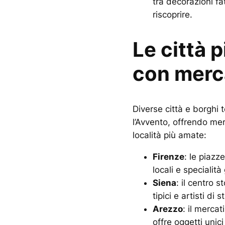
tra decorazioni fa
riscoprire.
Le città 
con merca
Diverse città e borghi 
l’Avvento, offrendo merc
località più amate:
Firenze
: le piazz
locali e specialit
Siena
: il centro 
tipici e artisti di s
Arezzo
: il merca
offre oggetti unic