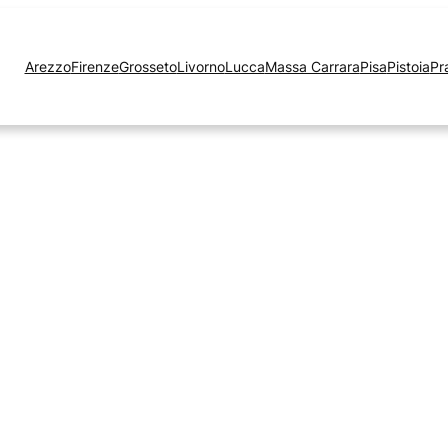
Arezzo
Firenze
Grosseto
Livorno
Lucca
Massa Carrara
Pisa
Pistoia
Pr