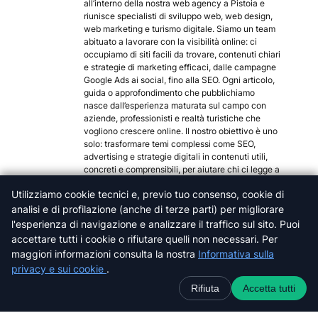
all’interno della nostra web agency a Pistoia e
riunisce specialisti di sviluppo web, web design,
web marketing e turismo digitale. Siamo un team
abituato a lavorare con la visibilità online: ci
occupiamo di siti facili da trovare, contenuti chiari
e strategie di marketing efficaci, dalle campagne
Google Ads ai social, fino alla SEO. Ogni articolo,
guida o approfondimento che pubblichiamo
nasce dall’esperienza maturata sul campo con
aziende, professionisti e realtà turistiche che
vogliono crescere online. Il nostro obiettivo è uno
solo: trasformare temi complessi come SEO,
advertising e strategie digitali in contenuti utili,
concreti e comprensibili, per aiutare chi ci legge a
orientarsi meglio nel mondo del web.
Utilizziamo cookie tecnici e, previo tuo consenso, cookie di
Categorie popolari
analisi e di profilazione (anche di terze parti) per migliorare
l'esperienza di navigazione e analizzare il traffico sul sito. Puoi
Arezzo
accettare tutti i cookie o rifiutare quelli non necessari. Per
Firenze
maggiori informazioni consulta la nostra
Informativa sulla
Grosseto
privacy e sui cookie
.
Livorno
Rifiuta
Accetta tutti
Lucca
Massa-Carrara