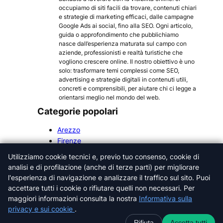
occupiamo di siti facili da trovare, contenuti chiari
e strategie di marketing efficaci, dalle campagne
Google Ads ai social, fino alla SEO. Ogni articolo,
guida o approfondimento che pubblichiamo
nasce dall’esperienza maturata sul campo con
aziende, professionisti e realtà turistiche che
vogliono crescere online. Il nostro obiettivo è uno
solo: trasformare temi complessi come SEO,
advertising e strategie digitali in contenuti utili,
concreti e comprensibili, per aiutare chi ci legge a
orientarsi meglio nel mondo del web.
Categorie popolari
Arezzo
Firenze
Grosseto
Utilizziamo cookie tecnici e, previo tuo consenso, cookie di
Livorno
analisi e di profilazione (anche di terze parti) per migliorare
Lucca
l'esperienza di navigazione e analizzare il traffico sul sito. Puoi
Massa-Carrara
accettare tutti i cookie o rifiutare quelli non necessari. Per
Pisa
maggiori informazioni consulta la nostra
Informativa sulla
Pistoia
privacy e sui cookie
.
Prato
Rifiuta
Accetta tutti