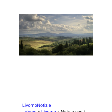
Livorno
Notizie
Home
»
Livorno
»
Natale con i