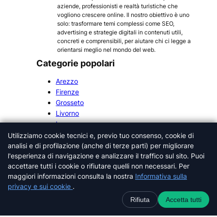
aziende, professionisti e realtà turistiche che
vogliono crescere online. Il nostro obiettivo è uno
solo: trasformare temi complessi come SEO,
advertising e strategie digitali in contenuti utili,
concreti e comprensibili, per aiutare chi ci legge a
orientarsi meglio nel mondo del web.
Categorie popolari
Arezzo
Firenze
Grosseto
Livorno
Lucca
Massa-Carrara
Utilizziamo cookie tecnici e, previo tuo consenso, cookie di
Pisa
analisi e di profilazione (anche di terze parti) per migliorare
Pistoia
l'esperienza di navigazione e analizzare il traffico sul sito. Puoi
accettare tutti i cookie o rifiutare quelli non necessari. Per
Prato
maggiori informazioni consulta la nostra
Informativa sulla
Siena
privacy e sui cookie
.
Rifiuta
Accetta tutti