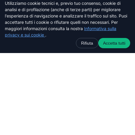
Lucca
Utilizziamo cookie tecnici e, previo tuo consenso, cookie di
Massa-Carrara
analisi e di profilazione (anche di terze parti) per migliorare
Pisa
l'esperienza di navigazione e analizzare il traffico sul sito. Puoi
accettare tutti i cookie o rifiutare quelli non necessari. Per
Pistoia
maggiori informazioni consulta la nostra
Informativa sulla
Prato
privacy e sui cookie
.
Siena
Rifiuta
Accetta tutti
Cerca nel sito web
C
e
r
c
a