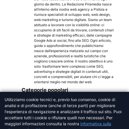
giorno da dentro. La Redazione Piramedia nasce
all’interno della nostra web agency a Pistoia e
riunisce specialisti di sviluppo web, web design,
web marketing e turismo digitale. Siamo un team
abituato a lavorare con la visibilità online: ci
occupiamo di siti facili da trovare, contenuti chiari
e strategie di marketing efficaci, dalle campagne
Google Ads ai social, fino alla SEO. Ogni articolo,
guida o approfondimento che pubblichiamo
nasce dall’esperienza maturata sul campo con
aziende, professionisti e realtà turistiche che
vogliono crescere online. Il nostro obiettivo è uno
solo: trasformare temi complessi come SEO,
advertising e strategie digitali in contenuti utili,
concreti e comprensibili, per aiutare chi ci legge a
orientarsi meglio nel mondo del web.
Categorie popolari
Utilizziamo cookie tecnici e, previo tuo consenso, cookie di
Arezzo
analisi e di profilazione (anche di terze parti) per migliorare
Firenze
l'esperienza di navigazione e analizzare il traffico sul sito. Puoi
Grosseto
accettare tutti i cookie o rifiutare quelli non necessari. Per
Livorno
maggiori informazioni consulta la nostra
Informativa sulla
Lucca