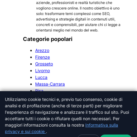
aziende, professionisti e realtà turistiche che
vogliono crescere online. Il nostro obiettivo è uno
solo: trasformare temi complessi come SEO,
advertising e strategie digitali in contenuti utili,
concreti e comprensibili, per aiutare chi ci legge a
orientarsi meglio nel mondo del web.
Categorie popolari
Arezzo
Firenze
Grosseto
Livorno
Lucca
Massa-Carrara
Pisa
Pistoia
Utilizziamo cookie tecnici e, previo tuo consenso, cookie di
Prato
analisi e di profilazione (anche di terze parti) per migliorare
Siena
l'esperienza di navigazione e analizzare il traffico sul sito. Puoi
accettare tutti i cookie o rifiutare quelli non necessari. Per
maggiori informazioni consulta la nostra
Informativa sulla
privacy e sui cookie
.