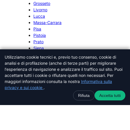
Grosseto
Livorno
Lucca
Massa-Carrara
Pisa
Pistoia
Prato
Siena
Utilizziamo cookie tecnici e, previo tuo consenso, cookie di
analisi e di profilazione (anche di terze parti) per migliorare
l'esperienza di navigazione e analizzare il traffico sul sito. Puoi
accettare tutti i cookie o rifiutare quelli non necessari. Per
Cerca nel sito web
maggiori informazioni consulta la nostra
Informativa sulla
privacy e sui cookie
.
C
Rifiuta
Accetta tutti
e
r
c
a