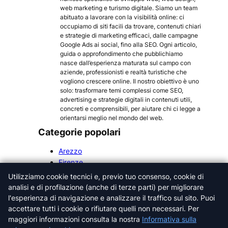
web marketing e turismo digitale. Siamo un team
abituato a lavorare con la visibilità online: ci
occupiamo di siti facili da trovare, contenuti chiari
e strategie di marketing efficaci, dalle campagne
Google Ads ai social, fino alla SEO. Ogni articolo,
guida o approfondimento che pubblichiamo
nasce dall’esperienza maturata sul campo con
aziende, professionisti e realtà turistiche che
vogliono crescere online. Il nostro obiettivo è uno
solo: trasformare temi complessi come SEO,
advertising e strategie digitali in contenuti utili,
concreti e comprensibili, per aiutare chi ci legge a
orientarsi meglio nel mondo del web.
Categorie popolari
Arezzo
Firenze
Grosseto
Utilizziamo cookie tecnici e, previo tuo consenso, cookie di
Livorno
analisi e di profilazione (anche di terze parti) per migliorare
Lucca
l'esperienza di navigazione e analizzare il traffico sul sito. Puoi
Massa-Carrara
accettare tutti i cookie o rifiutare quelli non necessari. Per
Pisa
maggiori informazioni consulta la nostra
Informativa sulla