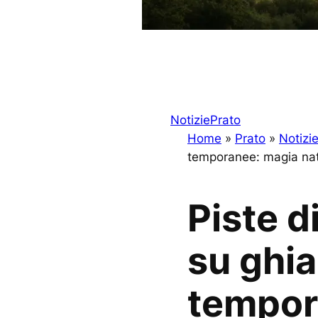
Notizie
Prato
Home
»
Prato
»
Notizi
temporanee: magia nata
Piste d
su ghi
tempor