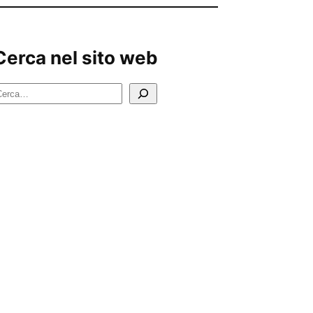
Cerca nel sito web
C