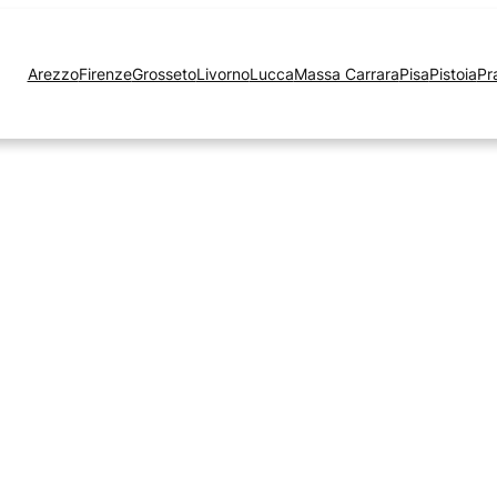
Arezzo
Firenze
Grosseto
Livorno
Lucca
Massa Carrara
Pisa
Pistoia
Pr