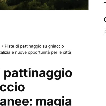
e
r
e
»
Piste di pattinaggio su ghiaccio
c
lizia e nuove opportunità per le città
a
i pattinaggio
accio
anee: magia