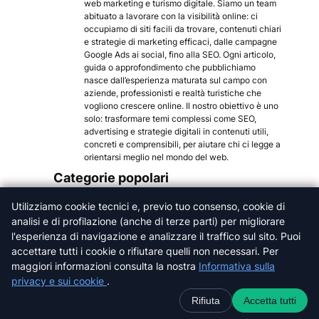
web marketing e turismo digitale. Siamo un team
abituato a lavorare con la visibilità online: ci
occupiamo di siti facili da trovare, contenuti chiari
e strategie di marketing efficaci, dalle campagne
Google Ads ai social, fino alla SEO. Ogni articolo,
guida o approfondimento che pubblichiamo
nasce dall’esperienza maturata sul campo con
aziende, professionisti e realtà turistiche che
vogliono crescere online. Il nostro obiettivo è uno
solo: trasformare temi complessi come SEO,
advertising e strategie digitali in contenuti utili,
concreti e comprensibili, per aiutare chi ci legge a
orientarsi meglio nel mondo del web.
Categorie popolari
Arezzo
Utilizziamo cookie tecnici e, previo tuo consenso, cookie di
Firenze
analisi e di profilazione (anche di terze parti) per migliorare
Grosseto
l'esperienza di navigazione e analizzare il traffico sul sito. Puoi
Livorno
accettare tutti i cookie o rifiutare quelli non necessari. Per
maggiori informazioni consulta la nostra
Informativa sulla
Lucca
privacy e sui cookie
.
Massa-Carrara
Pisa
Rifiuta
Accetta tutti
Pistoia