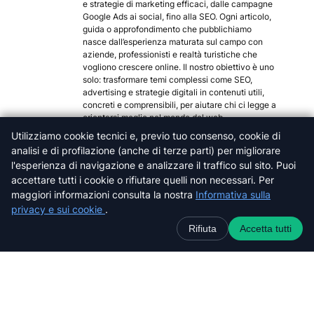
e strategie di marketing efficaci, dalle campagne
Google Ads ai social, fino alla SEO. Ogni articolo,
guida o approfondimento che pubblichiamo
nasce dall’esperienza maturata sul campo con
aziende, professionisti e realtà turistiche che
vogliono crescere online. Il nostro obiettivo è uno
solo: trasformare temi complessi come SEO,
advertising e strategie digitali in contenuti utili,
concreti e comprensibili, per aiutare chi ci legge a
orientarsi meglio nel mondo del web.
Utilizziamo cookie tecnici e, previo tuo consenso, cookie di
Categorie popolari
analisi e di profilazione (anche di terze parti) per migliorare
Arezzo
l'esperienza di navigazione e analizzare il traffico sul sito. Puoi
Firenze
accettare tutti i cookie o rifiutare quelli non necessari. Per
Grosseto
maggiori informazioni consulta la nostra
Informativa sulla
privacy e sui cookie
.
Livorno
Lucca
Rifiuta
Accetta tutti
Massa-Carrara
Pisa
Pistoia
Prato
Siena