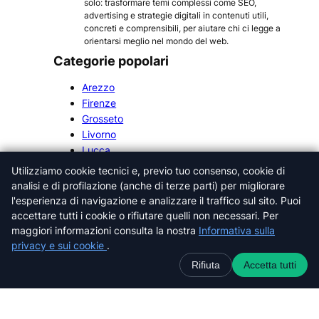
solo: trasformare temi complessi come SEO,
advertising e strategie digitali in contenuti utili,
concreti e comprensibili, per aiutare chi ci legge a
orientarsi meglio nel mondo del web.
Categorie popolari
Arezzo
Firenze
Grosseto
Livorno
Lucca
Massa-Carrara
Utilizziamo cookie tecnici e, previo tuo consenso, cookie di
Pisa
analisi e di profilazione (anche di terze parti) per migliorare
Pistoia
l'esperienza di navigazione e analizzare il traffico sul sito. Puoi
Prato
accettare tutti i cookie o rifiutare quelli non necessari. Per
Siena
maggiori informazioni consulta la nostra
Informativa sulla
privacy e sui cookie
.
Rifiuta
Accetta tutti
Cerca nel sito web