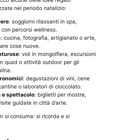
Ecco alcune delle idee regalo
zzate nel periodo natalizio:
ere
: soggiorni rilassanti in spa,
l con percorsi wellness.
p
: cucina, fotografia, artigianato o arte,
rare cose nuove.
nturose
: voli in mongolfiera, escursioni
in quad o attività outdoor per gli
lina.
tronomici
: degustazioni di vini, cene
cantine o laboratori di cioccolato.
 e spettacolo
: biglietti per mostre,
isite guidate in città d’arte.
 si consuma: si ricorda e si