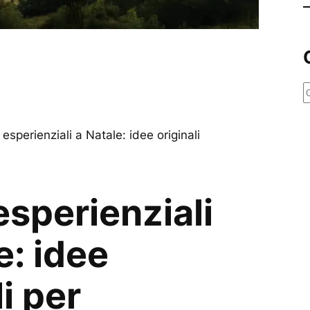
e
r
 esperienziali a Natale: idee originali
c
a
esperienziali
e: idee
li per