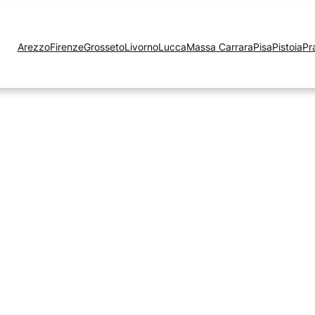
Arezzo
Firenze
Grosseto
Livorno
Lucca
Massa Carrara
Pisa
Pistoia
Pr