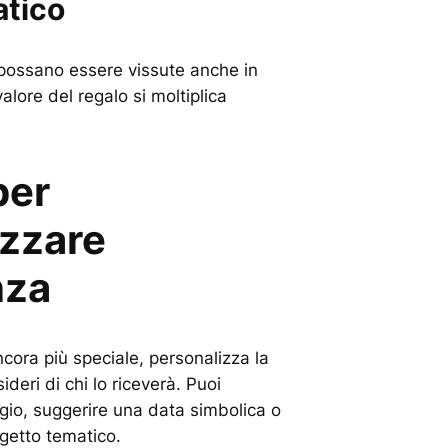
atico
possano essere vissute anche in
valore del regalo si moltiplica
per
izzare
nza
ncora più speciale, personalizza la
deri di chi lo riceverà. Puoi
io, suggerire una data simbolica o
getto tematico.