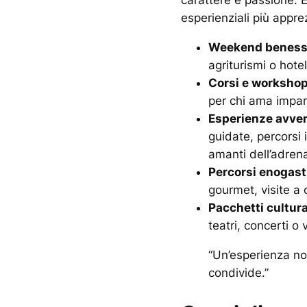
carattere e passione. 
esperienziali più appre
Weekend beness
agriturismi o hote
Corsi e worksho
per chi ama impa
Esperienze avve
guidate, percorsi 
amanti dell’adrena
Percorsi enogas
gourmet, visite a 
Pacchetti cultura
teatri, concerti o v
“Un’esperienza non
condivide.”