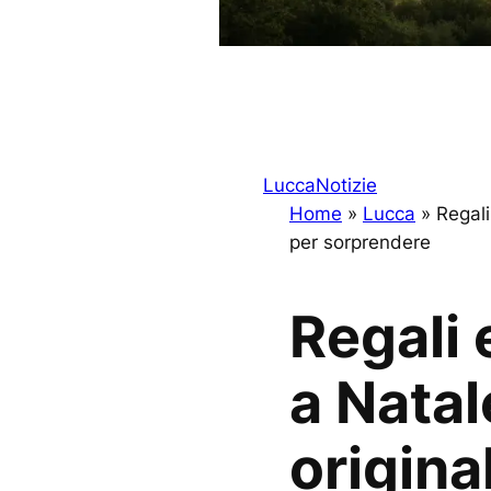
Lucca
Notizie
Home
»
Lucca
»
Regali
per sorprendere
Regali 
a Natal
origina