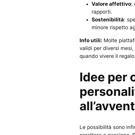
Valore affettivo
:
rapporti.
Sostenibilità
: sp
minore rispetto agl
Info utili:
Molte piattaf
validi per diversi mesi,
quando vivere il regalo
Idee per 
personali
all’avven
Le possibilità sono inf