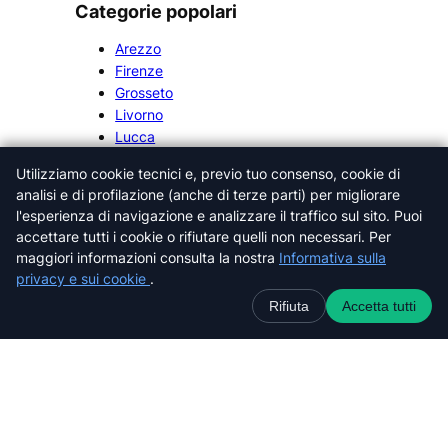
Categorie popolari
Arezzo
Firenze
Grosseto
Livorno
Lucca
Massa-Carrara
Utilizziamo cookie tecnici e, previo tuo consenso, cookie di
Pisa
analisi e di profilazione (anche di terze parti) per migliorare
Pistoia
l'esperienza di navigazione e analizzare il traffico sul sito. Puoi
Prato
accettare tutti i cookie o rifiutare quelli non necessari. Per
Siena
maggiori informazioni consulta la nostra
Informativa sulla
privacy e sui cookie
.
Rifiuta
Accetta tutti
Cerca nel sito web
C
e
r