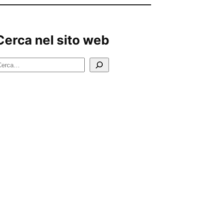
Cerca nel sito web
C