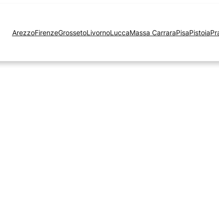
Arezzo
Firenze
Grosseto
Livorno
Lucca
Massa Carrara
Pisa
Pistoia
Pr