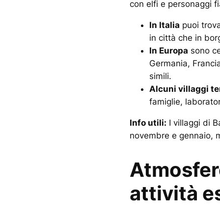
con elfi e personaggi f
In Italia
puoi trovar
in città che in borg
In Europa
sono cel
Germania, Franci
simili.
Alcuni villaggi t
famiglie, laborator
Info utili:
I villaggi di
novembre e gennaio, m
Atmosfer
attività 