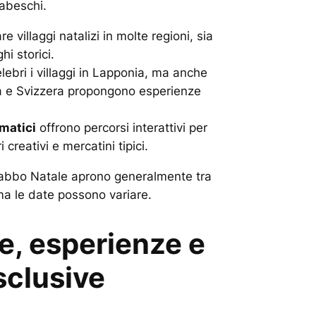
iabeschi.
e villaggi natalizi in molte regioni, sia
hi storici.
ebri i villaggi in Lapponia, ma anche
a e Svizzera propongono esperienze
ematici
offrono percorsi interattivi per
i creativi e mercatini tipici.
 Babbo Natale aprono generalmente tra
a le date possono variare.
e, esperienze e
esclusive