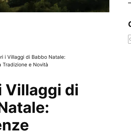
e
r
i i Villaggi di Babbo Natale:
c
 Tradizione e Novità
a
 Villaggi di
Natale:
enze