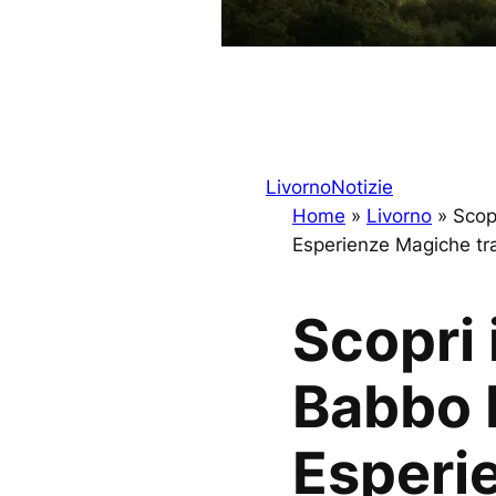
Livorno
Notizie
Home
»
Livorno
»
Scopr
Esperienze Magiche tra
Scopri i
Babbo 
Esperi