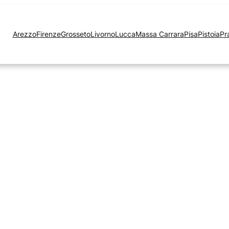
Arezzo
Firenze
Grosseto
Livorno
Lucca
Massa Carrara
Pisa
Pistoia
Pr