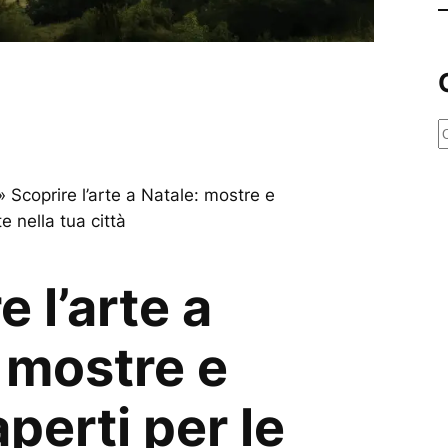
e
r
»
Scoprire l’arte a Natale: mostre e
c
e nella tua città
a
e l’arte a
 mostre e
perti per le