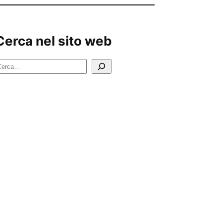
Cerca nel sito web
C