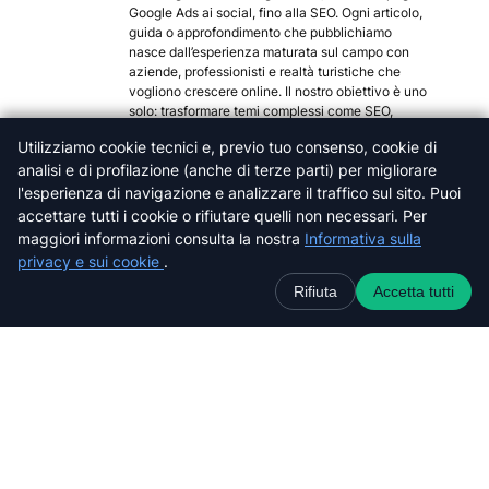
Google Ads ai social, fino alla SEO. Ogni articolo,
guida o approfondimento che pubblichiamo
nasce dall’esperienza maturata sul campo con
aziende, professionisti e realtà turistiche che
vogliono crescere online. Il nostro obiettivo è uno
solo: trasformare temi complessi come SEO,
advertising e strategie digitali in contenuti utili,
Utilizziamo cookie tecnici e, previo tuo consenso, cookie di
concreti e comprensibili, per aiutare chi ci legge a
analisi e di profilazione (anche di terze parti) per migliorare
orientarsi meglio nel mondo del web.
l'esperienza di navigazione e analizzare il traffico sul sito. Puoi
Categorie popolari
accettare tutti i cookie o rifiutare quelli non necessari. Per
maggiori informazioni consulta la nostra
Informativa sulla
Arezzo
privacy e sui cookie
.
Firenze
Grosseto
Rifiuta
Accetta tutti
Livorno
Lucca
Massa-Carrara
Pisa
Pistoia
Prato
Siena