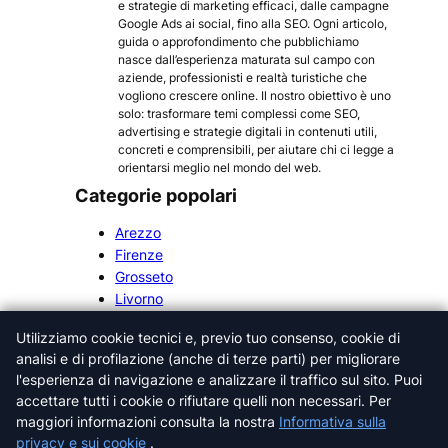
e strategie di marketing efficaci, dalle campagne
Google Ads ai social, fino alla SEO. Ogni articolo,
guida o approfondimento che pubblichiamo
nasce dall’esperienza maturata sul campo con
aziende, professionisti e realtà turistiche che
vogliono crescere online. Il nostro obiettivo è uno
solo: trasformare temi complessi come SEO,
advertising e strategie digitali in contenuti utili,
concreti e comprensibili, per aiutare chi ci legge a
orientarsi meglio nel mondo del web.
Categorie popolari
Arezzo
Firenze
Grosseto
Livorno
Lucca
Utilizziamo cookie tecnici e, previo tuo consenso, cookie di
Massa-Carrara
analisi e di profilazione (anche di terze parti) per migliorare
Pisa
l'esperienza di navigazione e analizzare il traffico sul sito. Puoi
Pistoia
accettare tutti i cookie o rifiutare quelli non necessari. Per
Prato
maggiori informazioni consulta la nostra
Informativa sulla
Siena
privacy e sui cookie
.