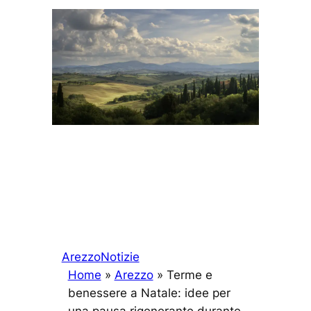
Arezzo
Notizie
Home
»
Arezzo
»
Terme e
benessere a Natale: idee per
una pausa rigenerante durante