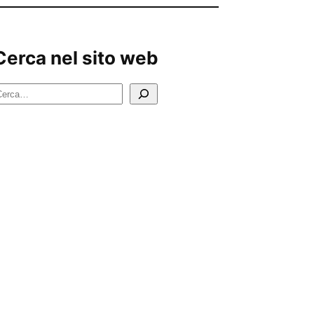
Cerca nel sito web
C