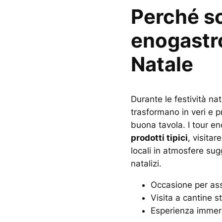
Perché sc
enogastr
Natale
Durante le festività nata
trasformano in veri e pr
buona tavola. I tour e
prodotti tipici
, visitar
locali in atmosfere sug
natalizi.
Occasione per assa
Visita a cantine st
Esperienza immersi