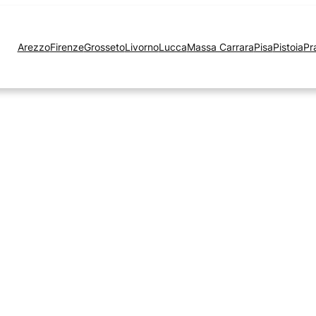
Arezzo
Firenze
Grosseto
Livorno
Lucca
Massa Carrara
Pisa
Pistoia
Pr