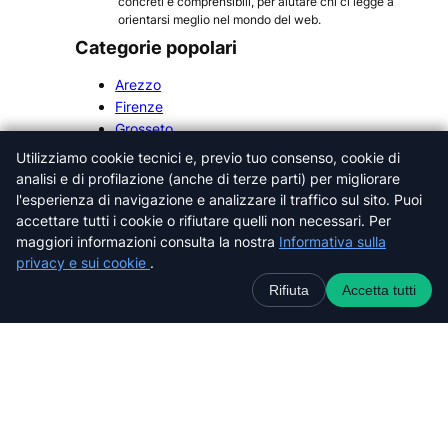
concreti e comprensibili, per aiutare chi ci legge a
orientarsi meglio nel mondo del web.
Categorie popolari
Arezzo
Firenze
Grosseto
Livorno
Utilizziamo cookie tecnici e, previo tuo consenso, cookie di
Lucca
analisi e di profilazione (anche di terze parti) per migliorare
Massa-Carrara
l'esperienza di navigazione e analizzare il traffico sul sito. Puoi
Pisa
accettare tutti i cookie o rifiutare quelli non necessari. Per
Pistoia
maggiori informazioni consulta la nostra
Informativa sulla
Prato
privacy e sui cookie
.
Siena
Rifiuta
Accetta tutti
Cerca nel sito web
C