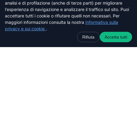
analisi e di profilazione (anche di terze parti) per migliorare
Prato
l'esperienza di navigazione e analizzare il traffico sul sito. Puoi
Siena
accettare tutti i cookie o rifiutare quelli non necessari. Per
maggiori informazioni consulta la nostra
Informativa sulla
privacy e sui cookie
.
Rifiuta
Accetta tutti
Cerca nel sito web
C
e
r
c
a