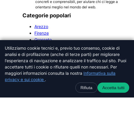
concreti e comprensibili, per aiutare chi ci legge a
orientarsi meglio nel mondo del web.
Categorie popolari
Arezzo
Firenze
Grosseto
Livorno
Utilizziamo cookie tecnici e, previo tuo consenso, cookie di
Lucca
analisi e di profilazione (anche di terze parti) per migliorare
Massa-Carrara
l'esperienza di navigazione e analizzare il traffico sul sito. Puoi
Pisa
accettare tutti i cookie o rifiutare quelli non necessari. Per
Pistoia
maggiori informazioni consulta la nostra
Informativa sulla
Prato
privacy e sui cookie
.
Siena
Rifiuta
Accetta tutti
Cerca nel sito web
C