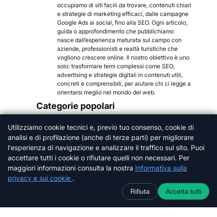
occupiamo di siti facili da trovare, contenuti chiari
e strategie di marketing efficaci, dalle campagne
Google Ads ai social, fino alla SEO. Ogni articolo,
guida o approfondimento che pubblichiamo
nasce dall’esperienza maturata sul campo con
aziende, professionisti e realtà turistiche che
vogliono crescere online. Il nostro obiettivo è uno
solo: trasformare temi complessi come SEO,
advertising e strategie digitali in contenuti utili,
concreti e comprensibili, per aiutare chi ci legge a
orientarsi meglio nel mondo del web.
Categorie popolari
Arezzo
Utilizziamo cookie tecnici e, previo tuo consenso, cookie di
Firenze
analisi e di profilazione (anche di terze parti) per migliorare
Grosseto
l'esperienza di navigazione e analizzare il traffico sul sito. Puoi
Livorno
accettare tutti i cookie o rifiutare quelli non necessari. Per
Lucca
maggiori informazioni consulta la nostra
Informativa sulla
Massa-Carrara
privacy e sui cookie
.
Pisa
Rifiuta
Accetta tutti
Pistoia
Prato